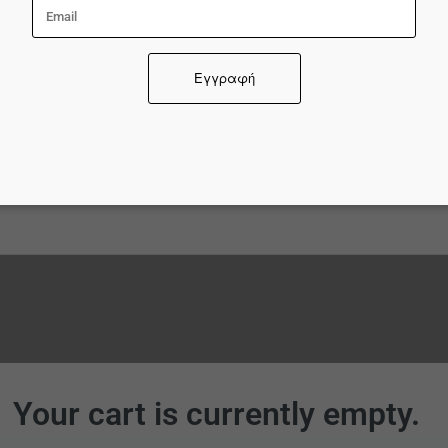
σιμοποιούμε cookies για να διασφαλίσουμε ότι σας
σφέρουμε την καλύτερη εμπειρία στον ιστότοπό μας. Ε
εχίσετε να χρησιμοποιείτε αυτόν τον ιστότοπο, θα
θέσουμε ότι είστε ευχαριστημένοι με αυτόν.
Αποδοχή
Επιλογές
Απόρριψη
Your cart is currently empty.