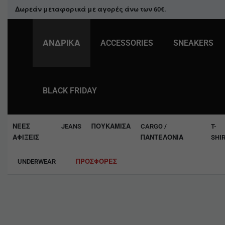
Δωρεάν μεταφορικά με αγορές άνω των
60€
.
+30 2541 304148
ΑΝΔΡΙΚΑ
ACCESSORIES
SNEAKERS
BLACK FRIDAY
ΝΈΕΣ
JEANS
ΠΟΥΚΆΜΙΣΑ
CARGO /
T-
ΑΦΊΞΕΙΣ
ΠΑΝΤΕΛΌΝΙΑ
SHI
UNDERWEAR
ΠΡΟΣΦΟΡΈΣ