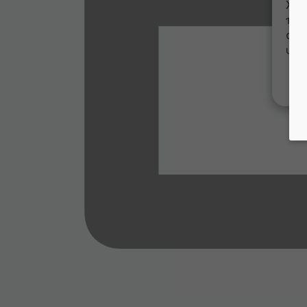
Χρη
προ
συν
υπο