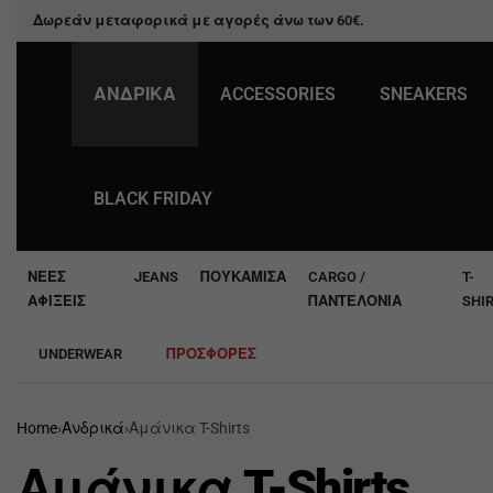
Δωρεάν μεταφορικά με αγορές άνω των
60€
.
+30 2541 304148
ΑΝΔΡΙΚΑ
ACCESSORIES
SNEAKERS
BLACK FRIDAY
ΝΈΕΣ
JEANS
ΠΟΥΚΆΜΙΣΑ
CARGO /
T-
ΑΦΊΞΕΙΣ
ΠΑΝΤΕΛΌΝΙΑ
SHI
UNDERWEAR
ΠΡΟΣΦΟΡΈΣ
Home
›
Ανδρικά
›
Αμάνικα T-Shirts
Αμάνικα T-Shirts