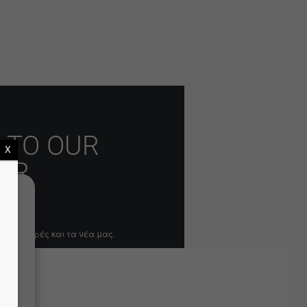
 TO OUR
Χ
ER
άν
 προσφορές και τα νέα μας.