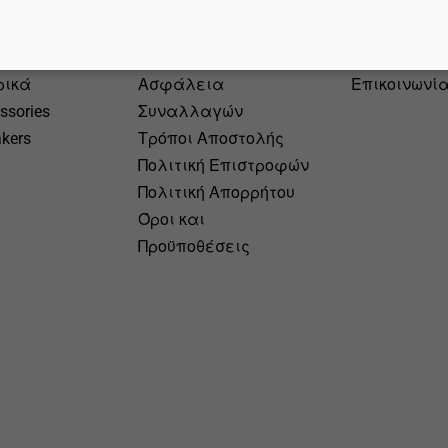
οϊόντα
Πληροφορίες
Περιεχόμ
α
Τρόποι Πληρωμής
Our Story
ρικά
Ασφάλεια
Επικοινωνί
ssories
Συναλλαγών
kers
Τρόποι Αποστολής
Πολιτική Επιστροφών
Πολιτική Απορρήτου
Όροι και
Προϋποθέσεις