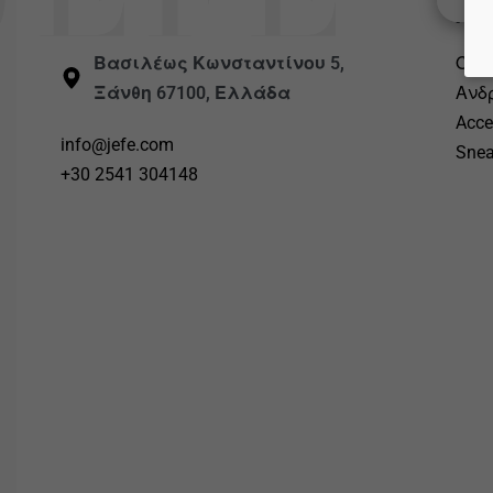
Πρ
Βασιλέως Κωνσταντίνου 5,
Όλ
Ξάνθη 67100, Ελλάδα
Ανδ
Acce
info@jefe.com
Snea
+30 2541 304148