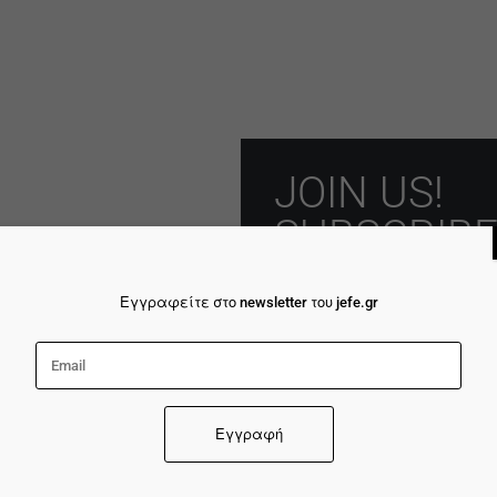
JOIN US!
SUBSCRIBE
NEWSLETT
Εγγραφείτε στο newsletter του jefe.gr
ιτική Cookie
σιμοποιούμε cookies για να διασφαλίσουμε ότι σας
σφέρουμε την καλύτερη εμπειρία στον ιστότοπό μας. Ε
Ενημερωθείτε για τις τελευταίες
εχίσετε να χρησιμοποιείτε αυτόν τον ιστότοπο, θα
θέσουμε ότι είστε ευχαριστημένοι με αυτόν.
Αποδοχή
Επιλογές
Απόρριψη