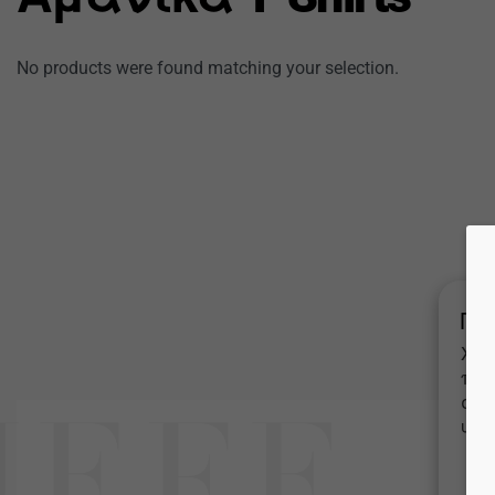
No products were found matching your selection.
Πολ
Χρη
προ
συν
υπο