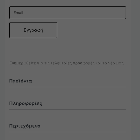
Ενημερωθείτε για τις τελευταίες προσφορές και τα νέα μας.
Προϊόντα
Όλα
Πληροφορίες
Ανδρικά
Accessories
Τρόποι Πληρωμής
Sneakers
Περιεχόμενο
Ασφάλεια Συναλλαγών
Τρόποι Αποστολής