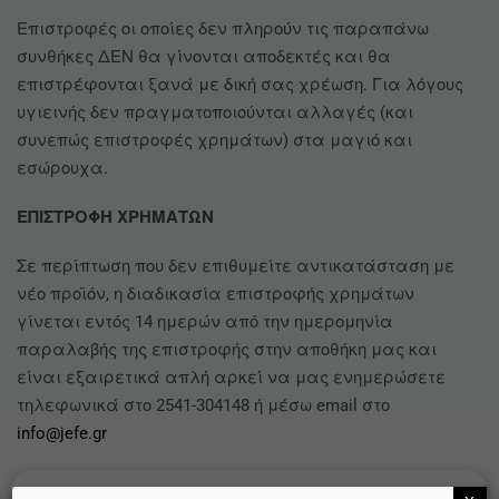
Επιστροφές οι οποίες δεν πληρούν τις παραπάνω
συνθήκες ΔΕΝ θα γίνονται αποδεκτές και θα
επιστρέφονται ξανά με δική σας χρέωση. Για λόγους
υγιεινής δεν πραγματοποιούνται αλλαγές (και
συνεπώς επιστροφές χρημάτων) στα μαγιό και
εσώρουχα.
ΕΠΙΣΤΡΟΦΗ ΧΡΗΜΑΤΩΝ
Σε περίπτωση που δεν επιθυμείτε αντικατάσταση με
νέο προϊόν, η διαδικασία επιστροφής χρημάτων
γίνεται εντός 14 ημερών από την ημερομηνία
παραλαβής της επιστροφής στην αποθήκη μας και
είναι εξαιρετικά απλή αρκεί να μας ενημερώσετε
τηλεφωνικά στο 2541-304148 ή μέσω email στο
info@jefe.gr
Tο ποσό που οφείλουμε να σας επιστρέψουμε είναι